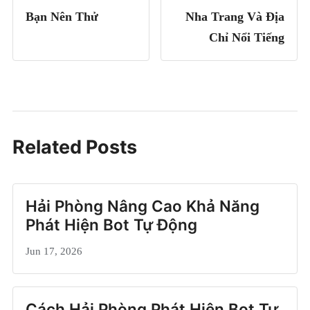
Bạn Nên Thử
Nha Trang Và Địa
Chỉ Nổi Tiếng
Related Posts
Hải Phòng Nâng Cao Khả Năng
Phát Hiện Bot Tự Động
Jun 17, 2026
Cách Hải Phòng Phát Hiện Bot Tự