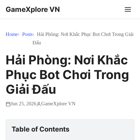
GameXplore VN
Home
Posts
Hải Phòng: Nơi Khắc Phục Bot Chơi Trong Giải
Đấu
Hải Phòng: Nơi Khắc
Phục Bot Chơi Trong
Giải Đấu
Jun 25, 2026
GameXplore VN
Table of Contents