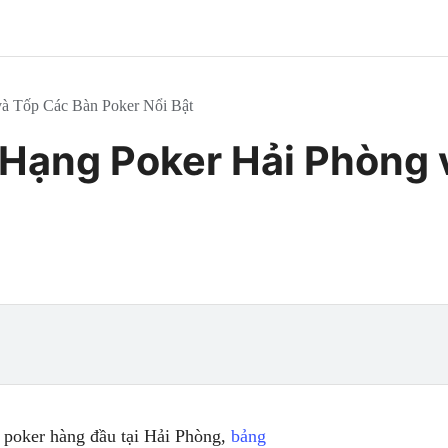
à Tốp Các Bàn Poker Nổi Bật
Hạng Poker Hải Phòng 
i poker hàng đầu tại Hải Phòng,
bảng