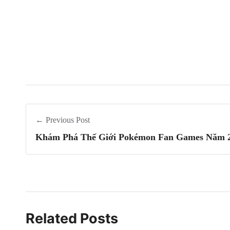
← Previous Post
Khám Phá Thế Giới Pokémon Fan Games Năm 20
Related Posts