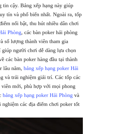
g tin cậy. Bảng xếp hạng này giúp
y tín và phổ biến nhất. Ngoài ra, tốp
điểm nổi bật, thu hút nhiều dân chơi
Hải Phòng
, các bàn poker hải phòng
và số lượng thành viên tham gia
 giúp người chơi dễ dàng lựa chọn
về các bàn poker hàng đầu tại thành
er lâu năm,
bảng xếp hạng poker Hải
 và trải nghiệm giải trí. Các tốp các
h viên mới, phù hợp với mọi phong
ác
bảng xếp hạng poker Hải Phòng
và
i nghiệm các địa điểm chơi poker tốt